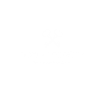
: +39 3513691525 - +39 3341562842 - MAIL:
domoiproperty@g