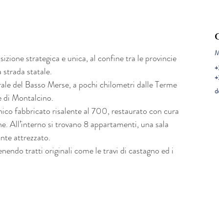
M
sizione strategica e unica, al confine tra le provincie 
+
 strada statale.
+
rale del Basso Merse, a pochi chilometri dalle Terme 
d
ne di Montalcino.
ico fabbricato risalente al 700, restaurato con cura 
che. All’interno si trovano 8 appartamenti, una sala 
nte attrezzato.
nendo tratti originali come le travi di castagno ed i 