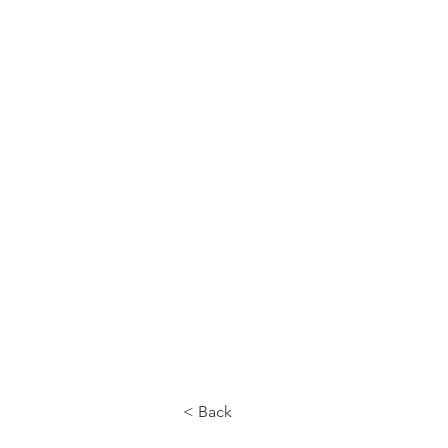
CALL US
< Back