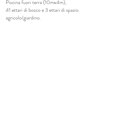
Piscina fuori terra (10mx4m),
41 ettari di bosco e 3 ettari di spazio 
agricolo/giardino.
Property Location
Siena, SI, Italia
Contact Agent
Margherita - Daniele
+39 3513691525
+39
3341562842
domoiproperty@gmail.com