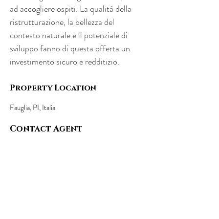
ad accogliere ospiti. La qualità della 
ristrutturazione, la bellezza del 
contesto naturale e il potenziale di 
sviluppo fanno di questa offerta un 
investimento sicuro e redditizio.
Property Location
Fauglia, PI, Italia
Contact Agent
Daniele - Margherita
+39 3513691525
+39
3341562842
domoiproperty@gmail.com