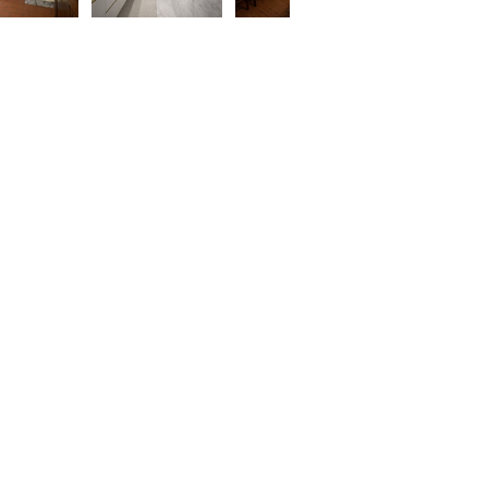
Contact Agent
argherita - Daniele
39 3513691525
39 3341562842
omoiproperty@gmail.com