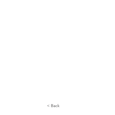
CALL US
< Back