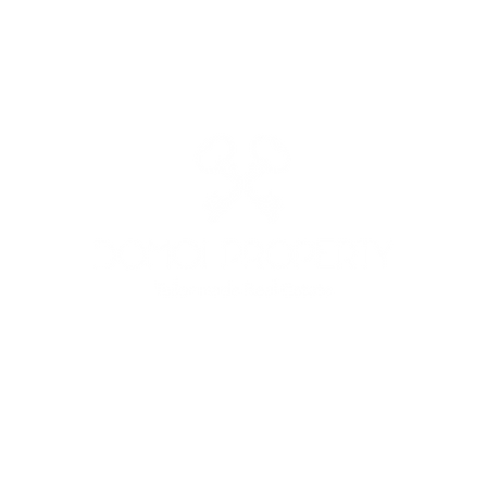
: +39 3513691525 - +39 3341562842 - MAIL:
domoiproperty@g