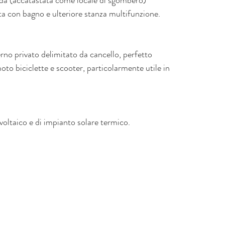
rda (accatastata come locale di sgombero) 
a con bagno e ulteriore stanza multifunzione.
rno privato delimitato da cancello, perfetto 
oto biciclette e scooter, particolarmente utile in 
voltaico e di impianto solare termico.