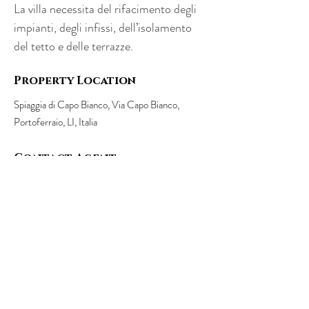
La villa necessita del rifacimento degli 
impianti, degli infissi, dell’isolamento 
del tetto e delle terrazze.
Property Location
Spiaggia di Capo Bianco, Via Capo Bianco,
Portoferraio, LI, Italia
Contact Agent
Margherita - Daniele
+39 3513691525
+39
3341562842
domoiproperty@gmail.com