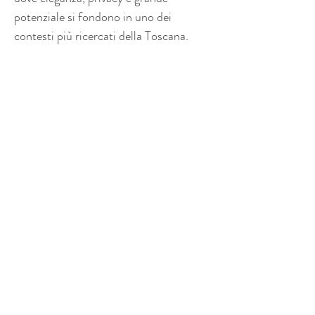
potenziale si fondono in uno dei 
contesti più ricercati della Toscana.
Property Location
Via di Ragnaia Asciano, 56017 San Giuliano
Terme PI, Italia
Contact Agent
Daniele - Margherita
+39 3513691525
domoiproperty@gmail.com